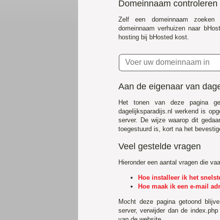
Domeinnaam controleren
Zelf een domeinnaam zoeken 
domeinnaam verhuizen naar bHost
hosting bij bHosted kost.
Aan de eigenaar van dagel
Het tonen van deze pagina ge
dagelijksparadijs.nl werkend is o
server. De wijze waarop dit gedaa
toegestuurd is, kort na het bevestig
Veel gestelde vragen
Hieronder een aantal vragen die va
Hoe installeer ik het snel
Hoe maak ik een e-mail ad
Mocht deze pagina getoond blijv
server, verwijder dan de index.php
van de website.